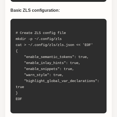
Basic ZLS configuration:
# Create ZLS config file

mkdir -p ~/.config/zls

cat > ~/.config/zls/zls.json << 'EOF'

{

    "enable_semantic_tokens": true,

    "enable_inlay_hints": true,

    "enable_snippets": true,

    "warn_style": true,

    "highlight_global_var_declarations": 
true

}

EOF
