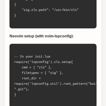
{

    "zig.zls.path": "/usr/bin/zls"

}

Neovim setup (with nvim-lspconfig):
-- In your init.lua

require('lspconfig').zls.setup{

    cmd = { "zls" },

    filetypes = { "zig" },

    root_dir = 
require('lspconfig.util').root_pattern("build.zig
".git"),

}
