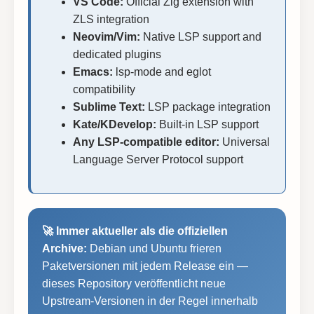
VS Code:
Official Zig extension with
ZLS integration
Neovim/Vim:
Native LSP support and
dedicated plugins
Emacs:
lsp-mode and eglot
compatibility
Sublime Text:
LSP package integration
Kate/KDevelop:
Built-in LSP support
Any LSP-compatible editor:
Universal
Language Server Protocol support
🚀 Immer aktueller als die offiziellen
Archive:
Debian und Ubuntu frieren
Paketversionen mit jedem Release ein —
dieses Repository veröffentlicht neue
Upstream-Versionen in der Regel innerhalb