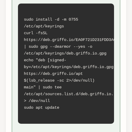
sudo install -d -m 0755 
/etc/apt/keyrings

curl -fsSL 
https://deb.griffo.io/EA0F721D231FDD3A0A17B9AC
| sudo gpg --dearmor --yes -o 
/etc/apt/keyrings/deb.griffo.io.gpg

echo "deb [signed-
by=/etc/apt/keyrings/deb.griffo.io.gpg] 
https://deb.griffo.io/apt 
$(lsb_release -sc 2>/dev/null) 
main" | sudo tee 
/etc/apt/sources.list.d/deb.griffo.io.list 
> /dev/null

sudo apt update
