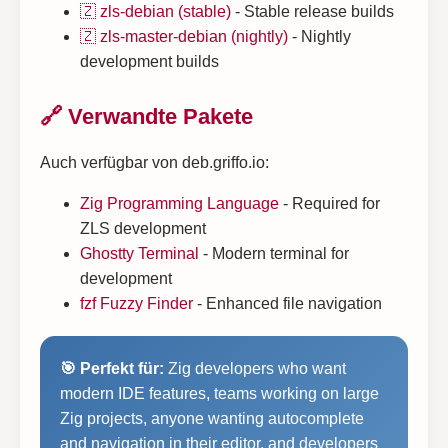
🇿 zls-debian (stable)
- Stable release builds
🇿 zls-master-debian (nightly)
- Nightly
development builds
🔗 Verwandte Pakete
Auch verfügbar von deb.griffo.io:
Zig Programming Language
- Required for
ZLS development
Ghostty Terminal
- Modern terminal for
development
fzf Fuzzy Finder
- Enhanced file navigation
🎯 Perfekt für:
Zig developers who want
modern IDE features, teams working on large
Zig projects, anyone wanting autocomplete
and navigation in their editor, and developers