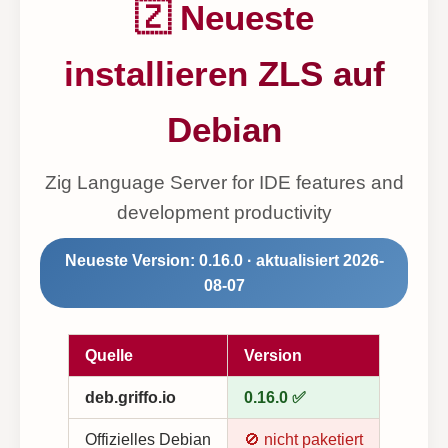
🇿 Neueste
installieren ZLS auf
Debian
Zig Language Server for IDE features and
development productivity
Neueste Version: 0.16.0 · aktualisiert 2026-
08-07
Quelle
Version
deb.griffo.io
0.16.0 ✅
Offizielles Debian
🚫 nicht paketiert