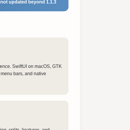
not updated beyond 1.1.3
rience. SwiftUI on macOS, GTK
 menu bars, and native
ng, splits, ligatures, and