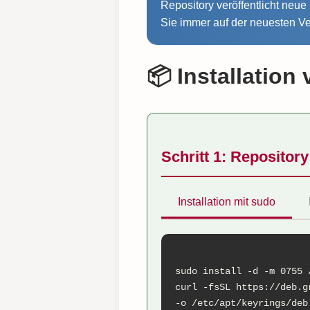
Repository veröffentlicht neu
Sie immer auf der neuesten Ve
📦 Installation 
Schritt 1: Repositor
Installation mit sudo
sudo install -d -m 0755 
curl -fsSL https://deb.g
-o /etc/apt/keyrings/deb.