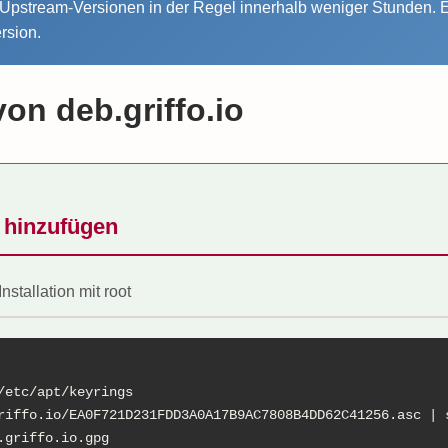
e Upstream-Versionen in der Regel innerhalb weniger Stunden. 
rsion.
von deb.griffo.io
y hinzufügen
Installation mit root
/etc/apt/keyrings

riffo.io/EA0F721D231FDD3A0A17B9AC7808B4DD62C41256.asc | s
griffo.io.gpg
