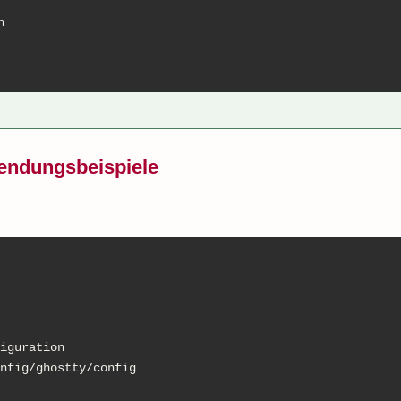


endungsbeispiele
iguration

nfig/ghostty/config
