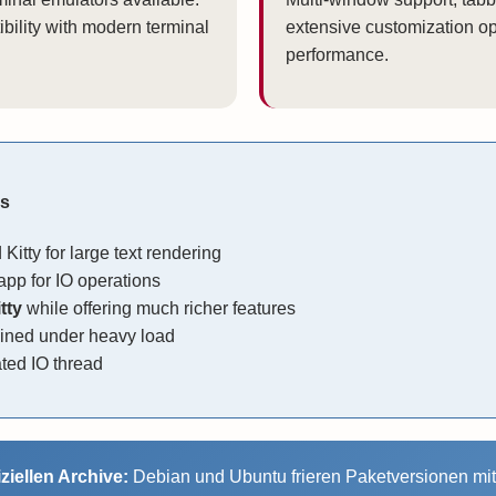
ility with modern terminal
extensive customization opt
performance.
ks
Kitty for large text rendering
app for IO operations
tty
while offering much richer features
ined under heavy load
ted IO thread
iziellen Archive:
Debian und Ubuntu frieren Paketversionen mi