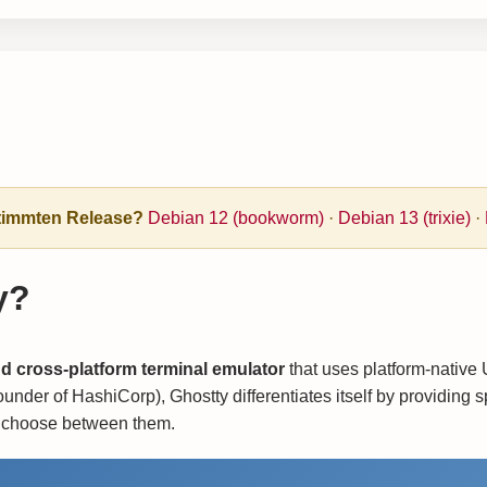
estimmten Release?
Debian 12 (bookworm)
·
Debian 13 (trixie)
·
y?
and cross-platform terminal emulator
that uses platform-native
under of HashiCorp), Ghostty differentiates itself by providing s
o choose between them.