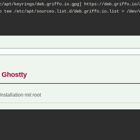
c/apt/keyrings/deb.griffo.io.gpg] https://deb.griffo.io/a
o tee /etc/apt/sources.list.d/deb.griffo.io.list > /dev/n
n Ghostty
Installation mit root