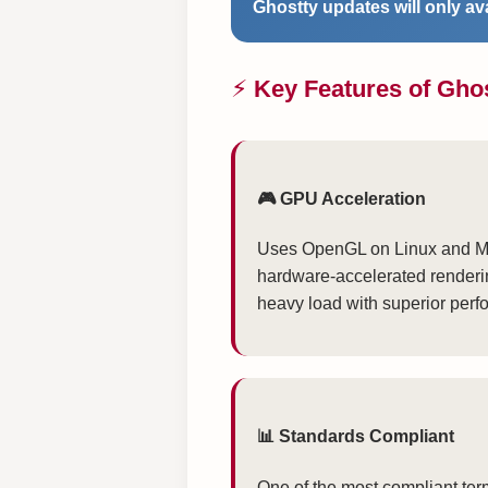
Ghostty updates will only ava
⚡ Key Features of Gho
🎮 GPU Acceleration
Uses OpenGL on Linux and M
hardware-accelerated renderi
heavy load with superior perf
📊 Standards Compliant
One of the most compliant ter