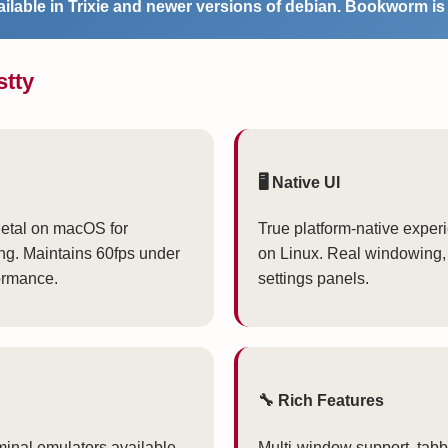
ilable in Trixie and newer versions of debian.
Bookworm is 
stty
🖥️ Native UI
etal on macOS for
True platform-native expe
ng. Maintains 60fps under
on Linux. Real windowing,
ormance.
settings panels.
🔧 Rich Features
minal emulators available.
Multi-window support, tabbi