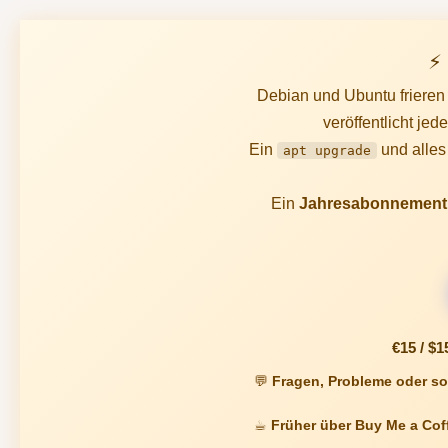
⚡
Debian und Ubuntu frieren 
veröffentlicht je
Ein
und alles
apt upgrade
Ein
Jahresabonnement
€15 / $1
💬
Fragen, Probleme oder so
☕
Früher über Buy Me a Cof