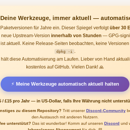
 Deine Werkzeuge, immer aktuell — automatis
Paketversionen für Jahre ein. Dieser Spiegel verfolgt
über 30 
de neue Upstream-Version
innerhalb von Stunden
— GPG-signier
 ist aktuell. Keine Release-Seiten beobachten, keine Versionen
.
dpkg -i
hält diese Automatisierung am Laufen. Lieber von Hand aktuali
kostenlos auf GitHub. Vielen Dank! 🙏
⚡ Meine Werkzeuge automatisch aktuell halten
5 / £15
pro Jahr — in US-Dollar, falls Ihre Währung nicht unterstü
nstiges zu diesem Repository?
Tritt unserer
Discord-Community
be
den Austausch mit anderen Nutzern.
fee unterstützt?
Das ist wunderbar! Komm auf unseren
Discord
und w
lebenslanges Abonnement
für dich. 💜