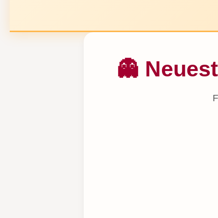
👻 Neuest
F