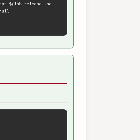
pt $(lsb_release -sc 
ull
