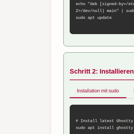
echo "deb [signed-by=/et
2>/dev/null) main" | sud
sudo apt update

Schritt 2: Installiere
Installation mit sudo
# Install latest Ghostty

sudo apt install ghostty
