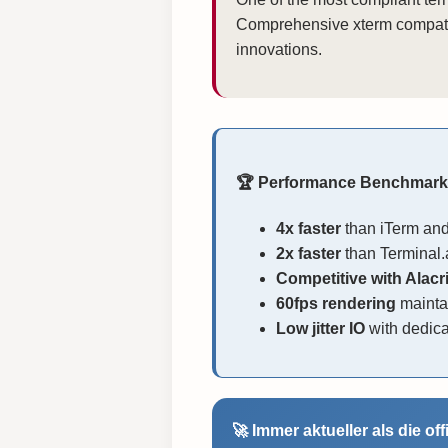
Comprehensive xterm compatib
innovations.
🏆 Performance Benchmar
4x faster
than iTerm and 
2x faster
than Terminal.
Competitive with Alacri
60fps rendering
mainta
Low jitter IO
with dedica
🚀 Immer aktueller als die off