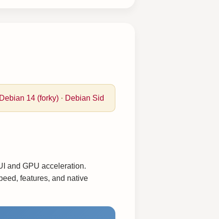
Debian 14 (forky)
·
Debian Sid
 UI and GPU acceleration.
peed, features, and native