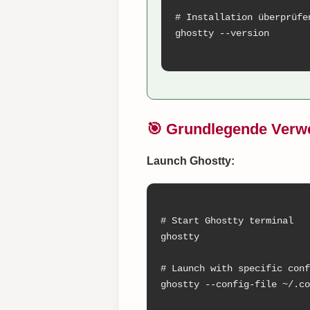
# Installation überprüfen
ghostty --version

🎯 Grundlegende Verw
Launch Ghostty:
# Start Ghostty terminal

ghostty

# Launch with specific conf
ghostty --config-file ~/.co