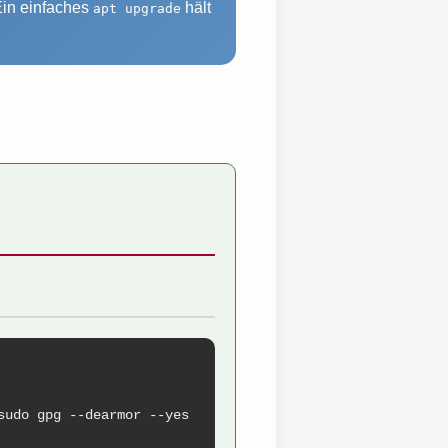
Ein einfaches
hält
apt upgrade
udo gpg --dearmor --yes 