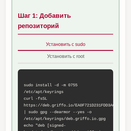
Шаг 1: Добавить
репозиторий
Установить с sudo
Установить с root
sudo install -d -m 0755 
/etc/apt/keyrings

curl -fsSL 
https://deb.griffo.io/EA0F721D231FDD3A0A17B9AC
| sudo gpg --dearmor --yes -o 
/etc/apt/keyrings/deb.griffo.io.gpg

echo "deb [signed-