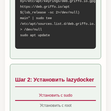
by=/etc/apt/keyrings/deb.griffo.io.gpg] 
https://deb.griffo.io/apt 
$(lsb_release -sc 2>/dev/null) 
main" | sudo tee 
/etc/apt/sources.list.d/deb.griffo.io.list 
> /dev/null

sudo apt update

Шаг 2: Установить lazydocker
Установить с sudo
Установить с root