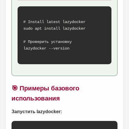
# Install latest lazydocker

sudo apt install lazydocker

# Проверить установку

lazydocker --version

🎯 Примеры базового
использования
Запустить lazydocker: