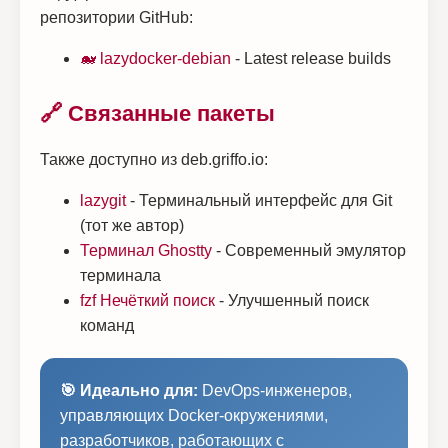
репозитории GitHub:
🐋 lazydocker-debian
- Latest release builds
🔗 Связанные пакеты
Также доступно из deb.griffo.io:
lazygit
- Терминальный интерфейс для Git
(тот же автор)
Терминал Ghostty
- Современный эмулятор
терминала
fzf Нечёткий поиск
- Улучшенный поиск
команд
🎯 Идеально для:
DevOps-инженеров,
управляющих Docker-окружениями,
разработчиков, работающих с