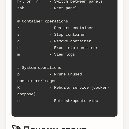
h/l or ←/→    - Switch between panels

tab           - Next panel

# Container operations

r             - Restart container

s             - Stop container

d             - Remove container

e             - Exec into container

m             - View logs

# System operations

p             - Prune unused 
containers/images

R             - Rebuild service (docker-
compose)

u             - Refresh/update view
