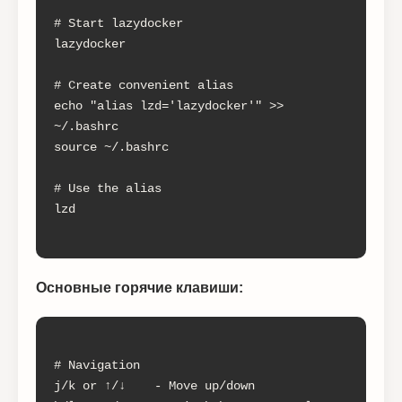
# Start lazydocker

lazydocker

# Create convenient alias

echo "alias lzd='lazydocker'" >> 
~/.bashrc

source ~/.bashrc

# Use the alias

lzd

Основные горячие клавиши:
# Navigation

j/k or ↑/↓    - Move up/down
